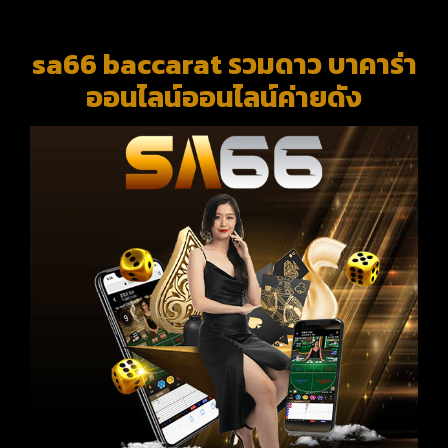
sa66 baccarat รวมดาว บาคาร่า
ออนไลน์ออนไลน์ค่ายดัง