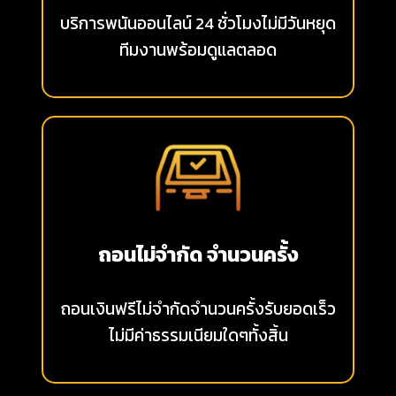
บริการพนันออนไลน์ 24 ชั่วโมงไม่มีวันหยุด
ทีมงานพร้อมดูแลตลอด
ถอนไม่จำกัด จำนวนครั้ง
ถอนเงินฟรีไม่จำกัดจำนวนครั้งรับยอดเร็ว
ไม่มีค่าธรรมเนียมใดๆทั้งสิ้น