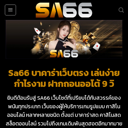
Skip
to
content
Sa66 บาคาร่าเว็บตรง เล่นง่าย
กำไรงาม ฝากถอนออโต้ 9 วิ
ยินดีต้อนรับสู่ SA66 เว็บไซต์ที่เปรียบได้กับสวรรค์ของ
พนันทุกประเภท เว็บของผู้ให้บริการเกมรูปแบบ คาสิโน
ออนไลน์ หลากหลายชนิด ตั้งแต่ บาคาร่าสด คาสิโนสด
สล็อตออนไลน์ รวมไปถึงเกมเดิมพันสุดฮอตอีกมากมาย