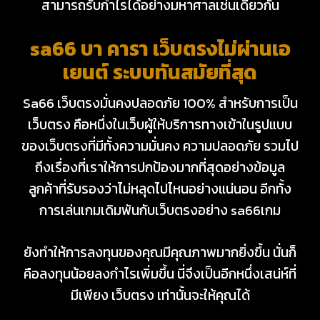
สามารถรับกำไรได้อย่างมหาศาลเช่นเดียวกัน
sa66 บา คารา เว็บตรงไม่ผ่านเอ
เยนต์ ระบบทันสมัยที่สุด
Sa66 เว็บตรงมั่นคงปลอดภัย 100% สำหรับการเป็น
เว็บตรง คือหนึ่งในเว็บผู้ให้บริการทางเข้าในรูปแบบ
ของเว็บตรงที่มีทั้งความมั่นคง ความปลอดภัย รวมไป
ถึงเรื่องที่เราให้การปกป้องมากที่สุดอย่างข้อมูล
ลูกค้าที่รับรองว่าไม่หลุดไปไหนอย่างแน่นอน อีกทั้ง
การเล่นเกมเดิมพันกับเว็บตรงอย่าง sa66เกม
ยังทำให้การลงทุนของคุณมีคุณภาพมากยิ่งขึ้น นั่นก็
คือลงทุนน้อยลงกำไรเพิ่มขึ้น นี่จึงเป็นอีกหนึ่งเสน่ห์ที่
มีเพียง เว็บตรง เท่านั้นจะให้คุณได้