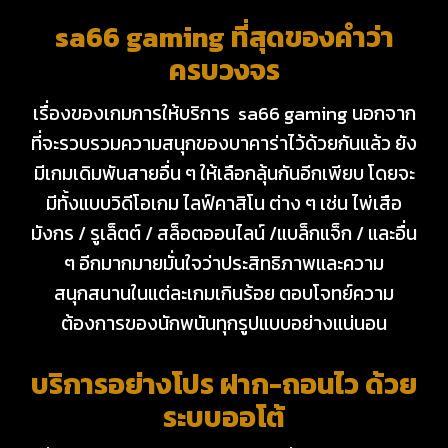
sa66 gaming ที่สุดของคำว่า
ครบวงจร
เรื่องของเกมการให้บริการ sa66 gaming นอกจาก
ที่จะรวบรวมความสนุกของบาคาร่าไว้ด้วยกันแล้ว ยัง
มีเกมเดิมพันสายอื่น ๆ ให้เลือกลุ้นกันอีกเพียบ โดยจะ
มีทั้งแบบวิดีโอเกม ไลฟ์คาสิโน ต่าง ๆ เช่น ไพ่เสือ
มังกร / รูเล็ตต์ / สล็อตออนไลน์ /แบล็กแจ็ก / และอื่น
ๆ อีกมากมายมั่นใจว่าประสิทธิภาพและความ
สนุกสนานในแต่ละเกมเกินร้อย ตอบโจทย์ความ
ต้องการของนักพนันทุกรูปแบบอย่างแน่นอน
บริการอย่างโปร ฝาก-ถอนไว ด้วย
ระบบออโต้