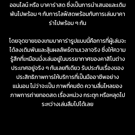
ออนไลน์ หรือ บาคาร่าสด ซึ่งเป็นการนำเสนอและเดิม
พันไปพร้อม ๆ กับการไลฟ์สดพร้อมกับการเล่นบาคา
ร่าไปพร้อม ๆ กัน
โดยจุดขายของเกมบาคาร่ารูปแบบนี้คือการที่ผู้เล่นจะ
ได้ลงเดิมพันและลุ้นผลลัพธ์ตามเวลาจริง ซึ่งให้ความ
รู้สึกที่เหมือนนั่งเล่นอยู่ในบรรยากาศของคาสิโนต่าง
ประเทศอยู่จริง ๆ กันเลยทีเดียว รับประกันเรื่องของ
ประสิทธิภาพการให้บริการที่เป็นมืออาชีพอย่าง
แน่นอน ไม่ว่าจะเป็น ภาพที่คมชัด ความลื่นไหลของ
ภาพการถ่ายทอดสด เรื่องหน่วง กระตุก หรือหลุดไป
ระหว่างเล่นลืมไปได้เลย