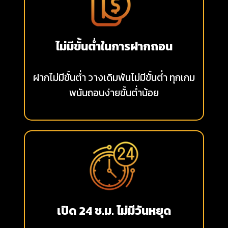
ไม่มีขั้นต่ำในการฝากถอน
ฝากไม่มีขั้นต่ำ วางเดิมพันไม่มีขั้นต่ำ ทุกเกม
พนันถอนง่ายขั้นต่ำน้อย
เปิด 24 ช.ม. ไม่มีวันหยุด