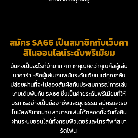
สมัคร SA66 เป็นสมาชิกกับเว็บคา
สิโนออนไลน์ระดับพรีเมียม
มันคงเป็นอะไรที่บ้ามาก ๆ หากคุณคิดว่าคุณคือผู้เล่น
บาคาร่า หรือผู้เล่นเกมพนันระดับเซียน แต่คุณกลับ
ปล่อยผ่านที่จะไม่ลองสัมผัสกับประสบการณ์การเล่น
เกมเดิมพันกับ SA66 ซึ่งเป็นค่ายระดับพรีเมียมที่ให้
บริการอย่างเป็นมืออาชีพและยุติธรรม สมัครและรับ
โบนัสฟรีมากมาย สามารถเล่นได้ตลอดทั้งวันทั้งคืน
ผ่านระบบออนไลน์ทั้งคอมพิวเตอร์และโทรศัพท์สมา
ร์ตโฟน